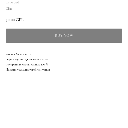
Little bird
CB12
30,00
GEL
BUY NOW
20 cм х 8 cм х 11 cм
Верх изделия: джинсовая ткань
Внутренняя часть: хлопок 100 %
Наполнитель: листовой синтепон