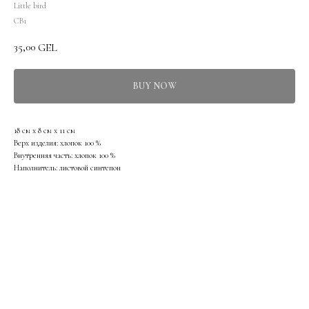
Little bird
CB1
35,00
GEL
BUY NOW
18 см х 8 см х 11 см
Верх изделия: хлопок 100 %
Внутренняя часть: хлопок 100 %
Наполнитель: листовой синтепон