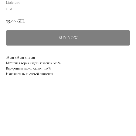
Little bird
CB8
35,00
GEL
BUY NOW
18 cm х 8 cm х 11 cm
Материал верха изделия: хлопок 100 %
Внутренняя часть: хлопок 100 %
Наполнитель: листовой синтепон